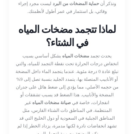
وتذكر أن
حماية المضخات من البرد
ليست مجرد إجراء
وقائي، بل استثمار في عمر أطول لأنظمتك.
لماذا تتجمد مضخات المياه
في الشتاء؟
يحدث تجمد
مضخات المياه
بشكل أساسي بسبب
انخفاض درجات الحرارة تحت نقطة التجمد للمياه، والتي
تبلغ عادة 0 درجة مئوية. عندما يتجمد الماء داخل المضخة
أو الأنابيب المتصلة بها، يتمدد الجليد بنسبة تصل إلى 9%
من حجمه الأصلي، مما يؤدي إلى ضغط هائل على جدران
المضخة والأنابيب. هذا الضغط قد يسبب تشققات أو
انفجارات، خاصة في
صيانة مضخات المياه
غير
المنتظمة. في المناطق ذات الشتاء القارس، مثل
المناطق الجبلية في السعودية أو دول الخليج التي قد
تشهد انخفاضات نادرة لكنها مدمرة، يزداد الخطر إذا لم
تكن المضخة مصممة لتحمل البرد.