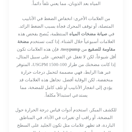
المياه بعد الذوبان، مما يعني تلفاً دائماً.
من العلامات الأخرى: انخفاض الضغط في الأنابيب
المتصلة، أو توقف المحرك فجأة بسبب الضغط الزائد.
في
صيانة مضخات المياه
المنتظمة، يُنصح بفحص هذه
العلامات أسبوعياً خلال الشتاء. إذا كنت تستخدم
مضخة
مقاومة للصقيع
من
tosypump
، فإن هذه العلامات تكون
أقل شيوعاً، لكن لا تغفل عن الفحص. على سبيل المثال،
إذا كانت مضختك من طراز 100-1500 USGPM، المتوفر
عبر
هذا الرابط
، فهي مصممة لتحمل درجات حرارة
منخفضة، لكن الوقاية أفضل. تجاهل هذه العلامات قد
يؤدي إلى انفجار الأنابيب أو تلف كامل للمضخة، مما
يستدعي استبدالاً مكلفاً.
للكشف المبكر، استخدم أدوات قياس درجة الحرارة حول
المضخة، أو راقب أي تغيرات في الأداء. في المناطق
الباردة، قد تظهر علامات مثل تكون الجليد على السطح