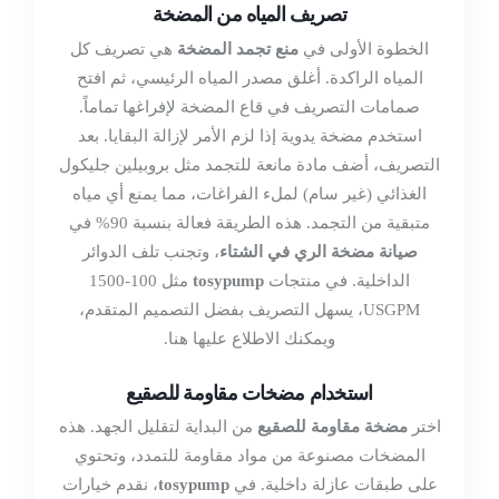
تصريف المياه من المضخة
الخطوة الأولى في
منع تجمد المضخة
هي تصريف كل
المياه الراكدة. أغلق مصدر المياه الرئيسي، ثم افتح
صمامات التصريف في قاع المضخة لإفراغها تماماً.
استخدم مضخة يدوية إذا لزم الأمر لإزالة البقايا. بعد
التصريف، أضف مادة مانعة للتجمد مثل بروبيلين جليكول
الغذائي (غير سام) لملء الفراغات، مما يمنع أي مياه
متبقية من التجمد. هذه الطريقة فعالة بنسبة 90% في
صيانة مضخة الري في الشتاء
، وتجنب تلف الدوائر
الداخلية. في منتجات
tosypump
مثل 100-1500
USGPM، يسهل التصريف بفضل التصميم المتقدم،
ويمكنك الاطلاع عليها
هنا
.
استخدام مضخات مقاومة للصقيع
اختر
مضخة مقاومة للصقيع
من البداية لتقليل الجهد. هذه
المضخات مصنوعة من مواد مقاومة للتمدد، وتحتوي
على طبقات عازلة داخلية. في
tosypump
، نقدم خيارات