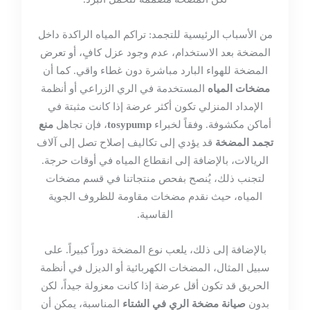
من الأسباب الرئيسية للتجمد: تراكم المياه الراكدة داخل
المضخة بعد الاستخدام، عدم وجود عزل كافٍ، أو تعرض
المضخة للهواء البارد مباشرة دون غطاء واقي. كما أن
مضخات المياه
المستخدمة في الري الزراعي أو أنظمة
الإمداد المنزلي تكون أكثر عرضة إذا كانت مثبتة في
أماكن مكشوفة. وفقاً لخبراء
tosypump
، فإن تجاهل
منع
تجمد المضخة
قد يؤدي إلى تكاليف إصلاح تصل إلى آلاف
الريالات، بالإضافة إلى انقطاع المياه في أوقات حرجة.
لتجنب ذلك، يُنصح بفحص منتجاتنا في
قسم مضخات
المياه
، حيث نقدم مضخات مقاومة للظروف الجوية
القاسية.
بالإضافة إلى ذلك، يلعب نوع المضخة دوراً كبيراً. على
سبيل المثال، المضخات الكهربائية أو الديزل في أنظمة
الحريق قد تكون أقل عرضة إذا كانت معزولة جيداً، لكن
بدون
صيانة مضخة الري في الشتاء
المناسبة، يمكن أن