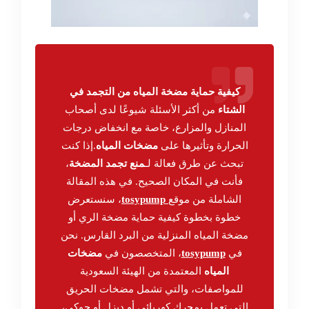
كيفية حماية مضخة المياه من التجمد في
الشتاء
من أكثر الأسئلة شيوعًا لدى أصحاب
المنازل والمزارع، خاصة مع انخفاض درجات
الحرارة وتأثيرها على
مضخات المياه
.إذا كنت
تبحث عن طرق فعالة لـ
منع تجمد المضخة
،
فأنت في المكان الصحيح. في هذه المقالة
الشاملة من موقع
tosypump
، سنستعرض
خطوة بخطوة كيفية حماية مضخة الري أو
مضخة المياه المنزلية من البرد القارس. نحن
في
tosypump
، المتخصصون في
مضخات
المياه
المعتمدة من الهيئة السعودية
للمواصفات، والتي تشمل مضخات الحريق
التي تعمل بمحرك كهربائي أو ديزل أو جوكي،