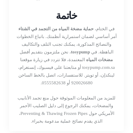
خاتمة
في الختام،
حماية مضخة المياه من التجمد في الشتاء
أمر أساسي لضمان استمرارية أنظمتك. باتباع الخطوات
والنصائح المذكورة، يمكنك تجنب التلف والتكاليف
الباهظة. في
tosypump
، نحن ملتزمون بتقديم أفضل
مضخات المياه
المعتمدة، فلا تتردد في زيارة موقعنا
tosypump.com.sa
أو متابعتنا على
فيسبوك
،
إنستغرام
،
لينكدإن
، أو
تويتر
. للاستفسارات، اتصل بالخط الساخن
920026680 أو 0555582638.
للمزيد من المعلومات الموثوقة حول منع تجمد الأنابيب
والمضخات، يمكنك الرجوع إلى دليل الصليب الأحمر
الأمريكي حول
Preventing & Thawing Frozen Pipes
،
الذي يقدم نصائح عملية مدعومة بخبراء.