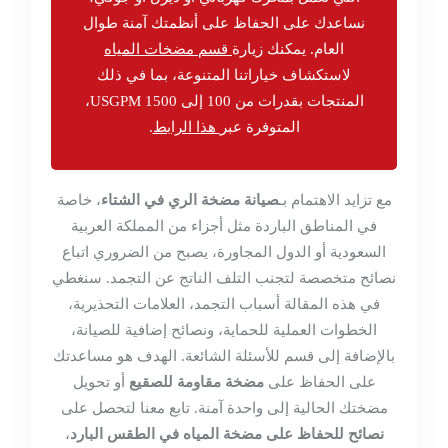
نساعدك على الحفاظ على أنظمتك آمنة طوال
العام. يمكنك زيارة
قسم مضخات المياه
لاستكشاف خياراتنا المتنوعة، بما في ذلك
المنتجات بقدرات من 100 إلى 1500 USGPM،
المتوفرة عبر
هذا الرابط
.
مع تزايد الاهتمام بـ
صيانة مضخة الري في الشتاء
، خاصة
في المناطق الباردة مثل أجزاء من المملكة العربية
السعودية أو الدول المجاورة، يصبح من الضروري اتباع
نصائح متخصصة لتجنب التلف الناتج عن التجمد. سنغطي
في هذه المقالة أسباب التجمد، العلامات التحذيرية،
الخطوات العملية للحماية، ونصائح إضافية للصيانة،
بالإضافة إلى قسم للأسئلة الشائعة. الهدف هو مساعدتك
على الحفاظ على
مضخة مقاومة للصقيع
أو تحويل
مضختك الحالية إلى واحدة آمنة. تابع معنا لتحصل على
نصائح للحفاظ على مضخة المياه في الطقس البارد
،