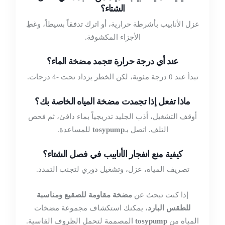
الشتاء؟
عزل الأنابيب بأشرطة حرارية، أو اترك تدفقاً بسيطاً، وغطِ
الأجزاء المكشوفة.
عند أي درجة حرارة تتجمد مضخة الماء؟
تبدأ عند 0 درجة مئوية، لكن الخطر يزداد تحت -4 درجات.
ماذا تفعل إذا تجمدت مضخة المياه الخاصة بك؟
أوقف التشغيل، أذب الجليد تدريجياً بماء دافئ، ثم فحص
التلف. اتصل بـ
tosypump
للمساعدة.
كيفية منع انفجار الأنابيب في فصل الشتاء؟
تصريف المياه، عزل، وتشغيل دوري لتجنب التمدد.
إذا كنت تبحث عن
مضخة مقاومة للصقيع ومناسبة
للطقس البارد
، يمكنك استكشاف مجموعة مضخات
المياه من
tosypump
المصممة لتحمل الظروف القاسية.