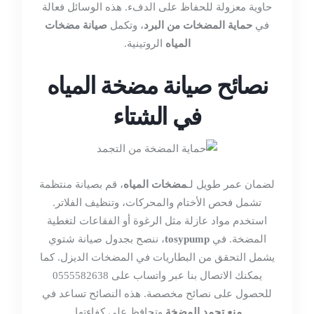
حاوية معزولة للحفاظ على الدفء. هذه الوسائل فعالة
في
حماية المضخات من البرد
، وتكمل
صيانة مضخات
المياه
الروتينية.
نصائح صيانة مضخة المياه
في الشتاء
لضمان عمر طويل لـ
مضخات المياه
، قم بصيانة منتظمة
تشمل فحص الأختام والمحركات، وتنظيف الفلاتر.
استخدم مواد عازلة مثل الرغوة أو الفقاعات لتغطية
المضخة. في
tosypump
، ننصح بجدول صيانة شتوي
يشمل التحقق من البطاريات في المضخات الديزل. كما
يمكنك الاتصال بنا عبر واتساب على 0555582638
للحصول على نصائح مخصصة. هذه النصائح تساعد في
منع تجمد المضخة
وتحافظ على كفاءتها.