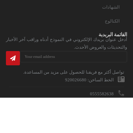
الشهادات
الكتالوج
القائمة البريدية
أدخل عنوان بريدك الإلكتروني في النموذج أدناه وراقب آخر الأخبار
والتحديثات والعروض الأحدث.
تواصل أكثر مع فريقنا للحصول على مزيد من المساعدة.
الخط الساخن: 920026680
0555582638
inquiries@tosypump.com.sa
المملكة العربية السعودية - المدينة الصناعيه بالخرج مدن