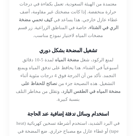
معتمدة من الهيئة السعودية، تعمل بكفاءة في درجات
حرارة منخفضة. إذا كانت مضختك غير مقاومة، أضف
غطاء عازل خارجي. هذا يساعد في
كيف تحمي مضخة
الري في الشتاء
، خاصة في المناطق الزراعية. زر
قسم
مضخات المياه
لاختيار نموذج مناسب.
تشغيل المضخة بشكل دوري
لمنع الركود، شغل
مضخة المياه
لمدة 5-10 دقائق
أسبوعياً في الشتاء. هذا يحافظ على تدفق المياه ويمنع
التجمد. تأكد من أن الدرجة فوق 4 درجات مئوية أثناء
التشغيل. هذه النصيحة جزء من
نصائح للحفاظ على
مضخة المياه في الطقس البارد
، وتقلل من مخاطر التلف
بنسبة كبيرة.
استخدام وسائل تدفئة إضافية عند الحاجة
في البرد الشديد، استخدم أشرطة تسخين كهربائية (heat
tape) أو غطاء عازل مع مصباح حراري. ضع المضخة في