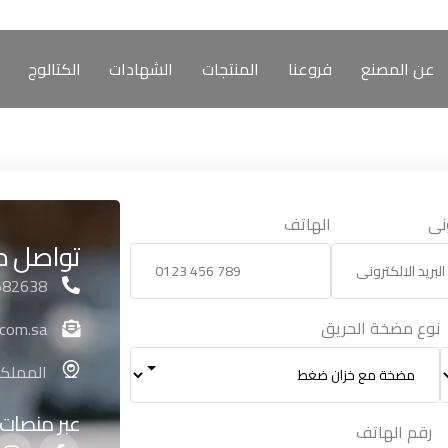
عن المصنع
فروعنا
المنتجات
الشهادات
الكتالوج
ونى
الهاتف
تواصل م
582638
نوع مضخة الحريق
.com.sa
المملكة
عبر منصات 
رقم الهاتف