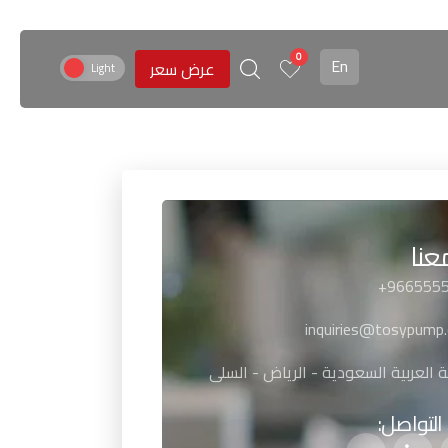
0
En
عرض سعر
عنا
+966555
inquiries@tosypump
 العربية السعودية - الرياض - السلى
التواصل: