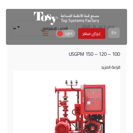
عرض ⁦5⁩ من كل النتائج
En
عرض سعر
100 – 120 – 150 USGPM
قراءة المزيد