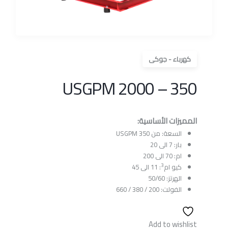
كهرباء - جوكى
350 – 2000 USGPM
المميزات الأساسية:
السعة: من 350 USGPM
بار: 7 الى 20
ام: 70 الى 200
3
كيو ام
: 11 الى 45
الهرتز: 50/60
الفولت: 200 / 380 / 660
Add to wishlist