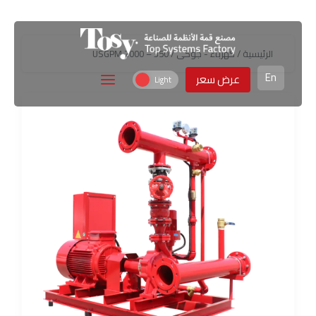
الرئيسية
/
كهرباء - جوكى
/ 350 – 2000 USGPM
En
عرض سعر