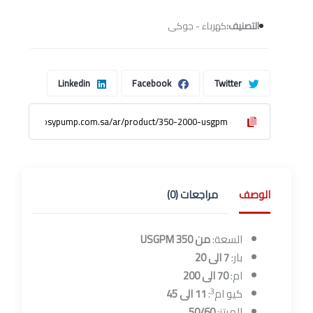
التصنيف:
كهرباء - جوكى
Linkedin
Facebook
Twitter
الوصف
مراجعات (0)
السعة:
من 350 USGPM
بار:
7 الى 20
ام:
70 الى 200
3
كيو ام
:
11 الى 45
الهرتز:
50/60