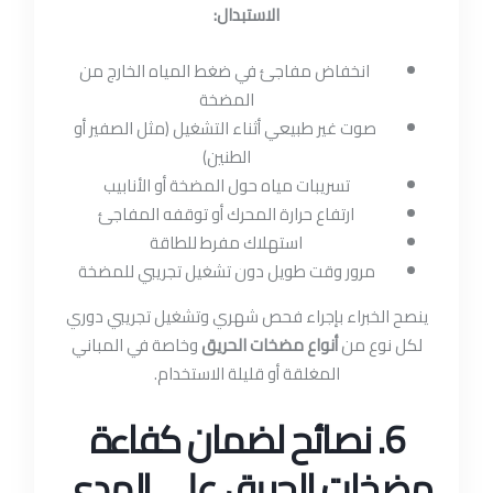
الاستبدال:
انخفاض مفاجئ في ضغط المياه الخارج من
المضخة
صوت غير طبيعي أثناء التشغيل (مثل الصفير أو
الطنين)
تسريبات مياه حول المضخة أو الأنابيب
ارتفاع حرارة المحرك أو توقفه المفاجئ
استهلاك مفرط للطاقة
مرور وقت طويل دون تشغيل تجريبي للمضخة
ينصح الخبراء بإجراء فحص شهري وتشغيل تجريبي دوري
لكل نوع من
أنواع مضخات الحريق
وخاصة في المباني
المغلقة أو قليلة الاستخدام.
6. نصائح لضمان كفاءة
مضخات الحريق على المدى