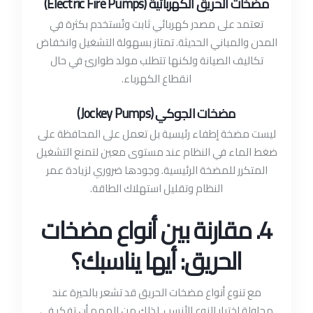
مضخات الحريق الكهربائية (Electric Fire Pumps)
تعتمد على مصدر كهربائي ثابت وتُستخدم بكثرة في
المدن والمباني الحديثة. تمتاز بسهولة التشغيل وانخفاض
تكاليف الصيانة ولكنها تتطلب مولد طوارئ في حال
انقطاع الكهرباء.
مضخات الجوكي (Jockey Pumps)
ليست مضخة إطفاء رئيسية بل تعمل على المحافظة على
ضغط الماء في النظام عند مستوى معين لتمنع التشغيل
المتكرر للمضخة الرئيسية. وجودها ضروري لزيادة عمر
النظام وتقليل استهلاك الطاقة.
4. مقارنة بين أنواع مضخات
الحريق: أيها يناسبك؟
مع تنوع أنواع مضخات الحريق قد تشعر بالحيرة عند
محاولة اختيار النوع الأنسب. لذلك من المهم أن تفكر في