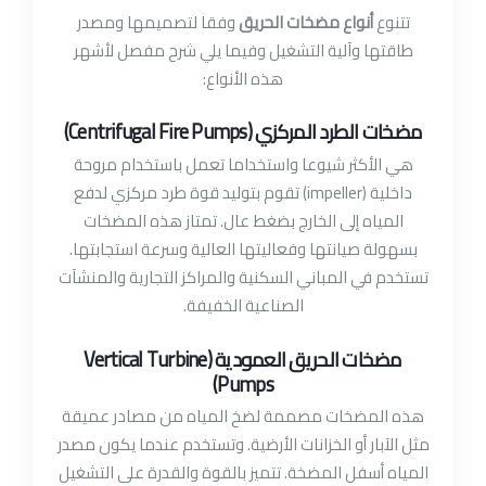
تتنوع
أنواع مضخات الحريق
وفقا لتصميمها ومصدر
طاقتها وآلية التشغيل وفيما يلي شرح مفصل لأشهر
هذه الأنواع:
مضخات الطرد المركزي (Centrifugal Fire Pumps)
هي الأكثر شيوعا واستخداما تعمل باستخدام مروحة
داخلية (impeller) تقوم بتوليد قوة طرد مركزي لدفع
المياه إلى الخارج بضغط عال. تمتاز هذه المضخات
بسهولة صيانتها وفعاليتها العالية وسرعة استجابتها.
تستخدم في المباني السكنية والمراكز التجارية والمنشآت
الصناعية الخفيفة.
مضخات الحريق العمودية (Vertical Turbine
Pumps)
هذه المضخات مصممة لضخ المياه من مصادر عميقة
مثل الآبار أو الخزانات الأرضية. وتستخدم عندما يكون مصدر
المياه أسفل المضخة. تتميز بالقوة والقدرة على التشغيل