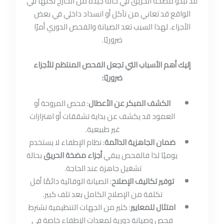
قد تبدو مضخة الحريق في حالة جيدة من الخارج لكنها في
الواقع قد تعاني من تآكل أو انسداد داخلي في بعض
الأجزاء. لهذا السبب تعد الصيانة والفحص الدوري أمرًا
ضروريًا.
إليك أهم الأسباب التي تجعل الفحص المنتظم للأجزاء
ضروريًا:
الكشف المبكر عن الأعطال
: فحص المروحة أو
العمود قد يكشف عن بداية تشققات أو اهتزازات
غير طبيعية.
ضمان الجاهزية الدائمة
: نظام الإطفاء لا يستخدم
يوميًا لذا فالفحص يبقي
أجزاء مضخة الحريق
بحالة
تشغيل جاهزة عند الحاجة.
توفير تكاليف الإصلاح
: الصيانة الوقائية دائمًا أقل
تكلفة من الإصلاح الكامل بعد تلف كبير.
امتثال للمعايير
: كثير من الجهات التنظيمية تشترط
فحص وصيانة دورية لمعدات الإطفاء خاصة في