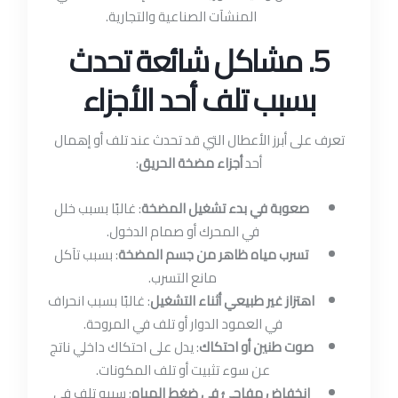
المنشآت الصناعية والتجارية.
5. مشاكل شائعة تحدث
بسبب تلف أحد الأجزاء
تعرف على أبرز الأعطال التي قد تحدث عند تلف أو إهمال
أحد
أجزاء مضخة الحريق
:
صعوبة في بدء تشغيل المضخة
: غالبًا بسبب خلل
في المحرك أو صمام الدخول.
تسرب مياه ظاهر من جسم المضخة
: بسبب تآكل
مانع التسرب.
اهتزاز غير طبيعي أثناء التشغيل
: غالبًا بسبب انحراف
في العمود الدوار أو تلف في المروحة.
صوت طنين أو احتكاك
: يدل على احتكاك داخلي ناتج
عن سوء تثبيت أو تلف المكونات.
انخفاض مفاجئ في ضغط المياه
: سببه تلف في