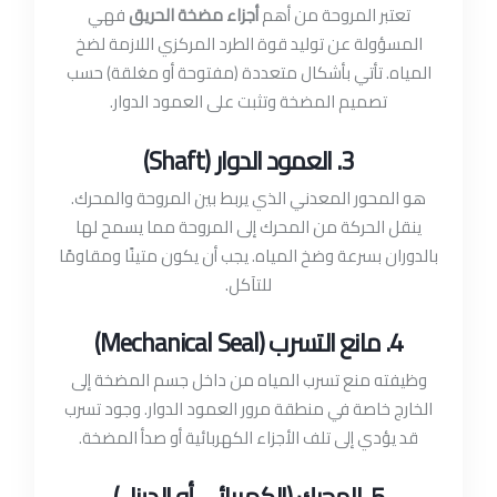
تعتبر المروحة من أهم
أجزاء مضخة الحريق
فهي
المسؤولة عن توليد قوة الطرد المركزي اللازمة لضخ
المياه. تأتي بأشكال متعددة (مفتوحة أو مغلقة) حسب
تصميم المضخة وتثبت على العمود الدوار.
3. العمود الدوار (Shaft)
هو المحور المعدني الذي يربط بين المروحة والمحرك.
ينقل الحركة من المحرك إلى المروحة مما يسمح لها
بالدوران بسرعة وضخ المياه. يجب أن يكون متينًا ومقاومًا
للتآكل.
4. مانع التسرب (Mechanical Seal)
وظيفته منع تسرب المياه من داخل جسم المضخة إلى
الخارج خاصة في منطقة مرور العمود الدوار. وجود تسرب
قد يؤدي إلى تلف الأجزاء الكهربائية أو صدأ المضخة.
5. المحرك (الكهربائي أو الديزل)