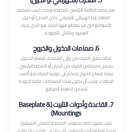
يعد مصدر الطاقة الرئيسي للمضخة ويحدد حسب تصميم
النظام. إما كهربائي (للمباني داخل المدن) أو ديزل
(للمواقع التي قد ينقطع فيها التيار). هو الذي يحرك
العمود وبالتالي المروحة.
6. صمامات الدخول والخروج
تنظم تدفق المياه من وإلى المضخة. صمام الدخول
يسمح بامتصاص المياه من الخزان أو المصدر الرئيسي
بينما صمام الخروج يتحكم في توجيه المياه نحو أنابيب
الإطفاء. ويجب أن تكون هذه الصمامات عالية الجودة
لتتحمل الضغط المرتفع.
7. القاعدة وأدوات التثبيت (Baseplate &
Mountings)
تثبت عليها كافة مكونات المضخة لضمان الاستقرار
وعدم الاهتزاز أثناء التشغيل. أي خلل في التثبيت قد يؤدي