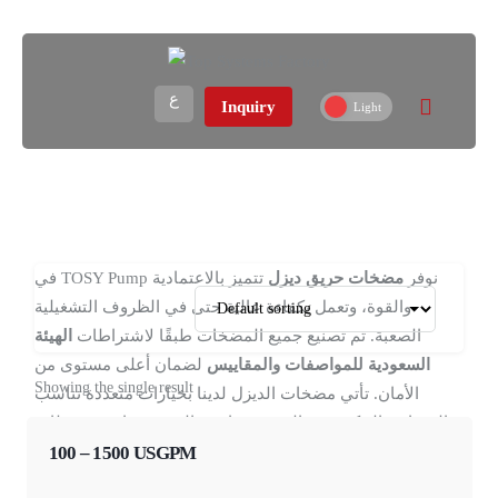
DIESEL - DIESEL
ع
Inquiry
Home
في TOSY Pump نوفر
مضخات حريق ديزل
تتميز بالاعتمادية
والقوة، وتعمل بكفاءة عالية حتى في الظروف التشغيلية
الصعبة. تم تصنيع جميع المضخات طبقًا لاشتراطات
الهيئة
السعودية للمواصفات والمقاييس
لضمان أعلى مستوى من
Showing the single result
الأمان. تأتي مضخات الديزل لدينا بخيارات متعددة تناسب
المشاريع الحكومية، والمستشفيات، والمستودعات، ومحطات
الوقود، والمباني الحيوية. كما نوفر قطع غيار أصلية وخدمة دعم
100 – 1500 USGPM
فني لضمان أداء ثابت وطويل المدى.